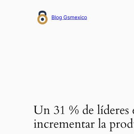
Saltar
al
Blog Gsmexico
contenido
Un 31 % de líderes e
incrementar la prod