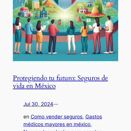
Protegiendo tu futuro: Seguros de
vida en México
Jul 30, 2024
—
en
Como vender seguros
, 
Gastos
médicos mayores en méxico
, 