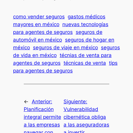
como vender seguros
gastos médicos
mayores en méxico
nuevas tecnologías
para agentes de seguros
seguros de
automóvil en méxico
seguros de hogar en
méxico
seguros de viaje en méxico
seguros
de vida en méxico
técnias de venta para
agentes de seguros
técnicas de venta
tips
para agentes de seguros
←
Anterior:
Siguiente:
Planificación
Vulnerabilidad
integral permite
cibernética obliga
a las empresas
a las aseguradoras
navegar con
a invertir